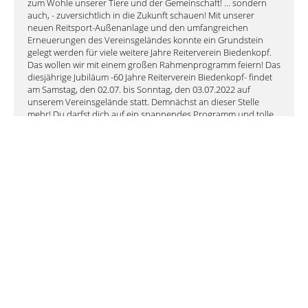
zum Wohle unserer Tiere und der Gemeinschaft! … sondern
auch, - zuversichtlich in die Zukunft schauen! Mit unserer
neuen Reitsport-Außenanlage und den umfangreichen
Erneuerungen des Vereinsgeländes konnte ein Grundstein
gelegt werden für viele weitere Jahre Reiterverein Biedenkopf.
Das wollen wir mit einem großen Rahmenprogramm feiern! Das
diesjährige Jubiläum -60 Jahre Reiterverein Biedenkopf- findet
am Samstag, den 02.07. bis Sonntag, den 03.07.2022 auf
unserem Vereinsgelände statt. Demnächst an dieser Stelle
mehr! Du darfst dich auf ein spannendes Programm und tolle
Begegnungen freuen! Deshalb – „Save the Date!“
Weiterlesen
04. Oktober 2020
!!! Beginn der Baumaßnahmen !!!
Nun ist es endlich soweit! Die lange ersehnten Baumaßnahmen
- Außengelände und der Paddocks beginnen in Kürze.
Weiterlesen