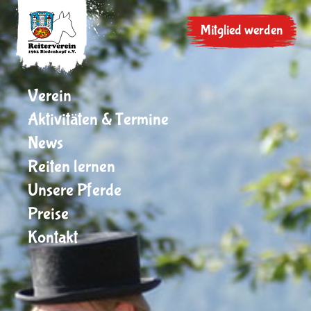
Mitglied werden
Verein
Aktivitäten & Termine
News
Reiten lernen
Unsere Pferde
Preise
Kontakt