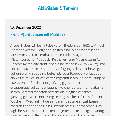
Aktivitäten & Termine
13. Dezember 2022
Freie Pferdeboxen mit Paddock
Aktuell haben wir beim Reiterverein Biedenkopf 1962 e. V. noch
Pferdeboxen frei. Folgende Kosten sind in der monatlichen
Miete von 230 Euro enthalten: · Heu oder Silage ·
Mistentsorgung · Paddock · Reithallen- und Platznutzung Auf
unserer Reitanlage steht Ihnen eine Reithalle (20 m x 40 m) und
ein Reitplatz (20 m x 45 m) zur Verfügung. Alle Verkehrswege
auf unserer Anlage sind befestigt. Jeder Paddock verfügt über
ein Zelt zum Schutz vor Witterungseinflüssen. Ab dem Frühjahr
2023 steht außerdem ein großzügig gestalteter
Gruppenauslauf zur Verfügung, welcher ganzjährig nutzbar ist.
In den Sommermonaten besteht die Möglichkeit einer
ganztägigen Weidennutzung. Je eingestelltes Pferd ist für eine
Woche im Wechsel mit den anderen Einstellern, wahlweise
morgens oder abends, ein Futterdienst zu übernehmen. Das
tägliche Ausmisten der Boxen hat jeder Einsteller eigenständig
zu erledigen. Sollte Ihr Pferd/ Pony nicht den kompletten